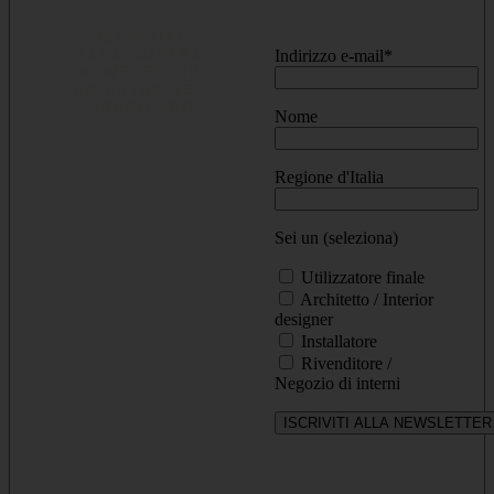
ISCRIVITI
ALLA NOSTRA
Indirizzo e-mail*
NEWSLETTER
ED ENTRA NEL
MONDO ARD
Nome
Scopri in anteprima
Regione d'Italia
ispirazioni, progetti
e soluzioni per
Sei un (seleziona)
trasformare ogni
spazio in qualcosa
Utilizzatore finale
di unico. Ricevi
Architetto / Interior
aggiornamenti su
designer
Installatore
novità, collezioni e
Rivenditore /
idee di design
Negozio di interni
direttamente nella
tua inbox.